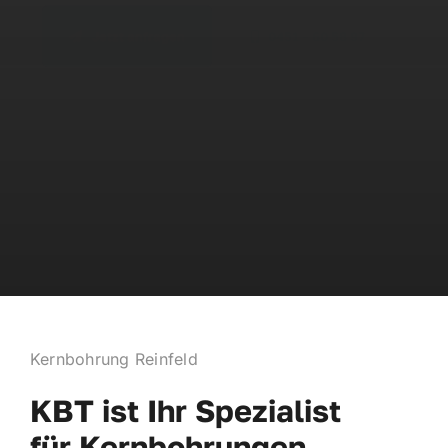
Jetzt anfragen
0451 – 60 58 97
WhatsApp
Kernbohrung Reinfeld
KBT ist Ihr Spezialist
für Kernbohrungen,